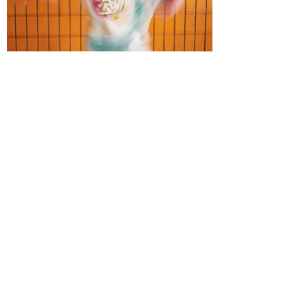
die Tänze der Kinder und
Jugendlichen zum Plan
International
Weltmädchentag am
11.10.2024
im VHS Saal im
Bezirksrathaus Köln-
Mülheim haben uns große
Freude bereitet. Liebe
Isabel, Du hast die
Mädchen hervorragend
ausgebildet und sehr
einfühlsam vorgestellt.
Als Moderatorin hast Du
die Kinder und deren
Eltern wertschätzend
angesprochen. So wird uns
der Weltmädchentag mit
mehr als 100 Gästen als
emotionales Erlebnis in
Erinnerung bleiben. Wir
danken Dir sehr herzlich
dafür!